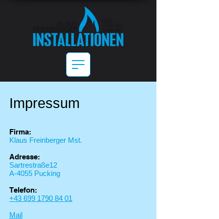
Impressum
Firma:
Klaus Freinberger Mst.
Adresse:
Sartrestraße12
A-4055 Pucking
Telefon:
+43 699 1790 84 01
Mail