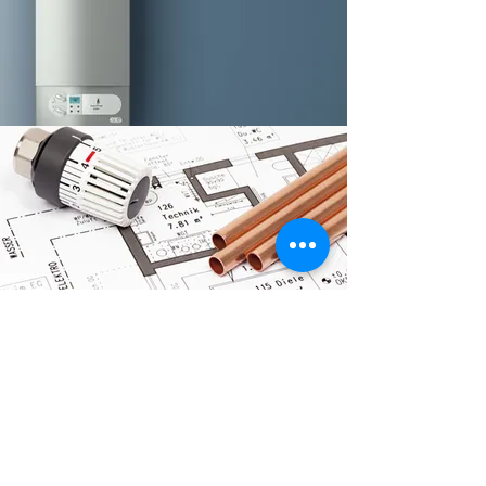
Kontakt
Klaus Freinberger
Mst.
+43 699 1790 84 01
Sartrestraße 10